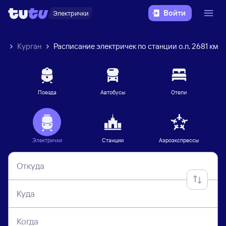
Войти
Электрички
ек
Курган
Расписание электричек по станции о.п. 2681 км
Поезда
Автобусы
Отели
Электрички
Станции
Аэроэкспрессы
Откуда
Куда
Когда